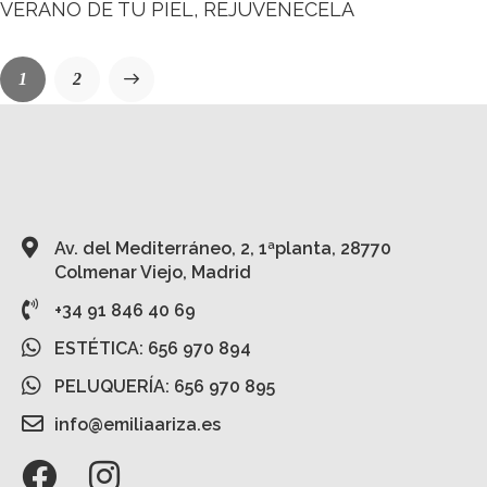
VERANO DE TU PIEL, REJUVENÉCELA
>
1
2
Av. del Mediterráneo, 2, 1ªplanta, 28770
Colmenar Viejo, Madrid
+34 91 846 40 69
ESTÉTICA: 656 970 894
PELUQUERÍA: 656 970 895
info@emiliaariza.es