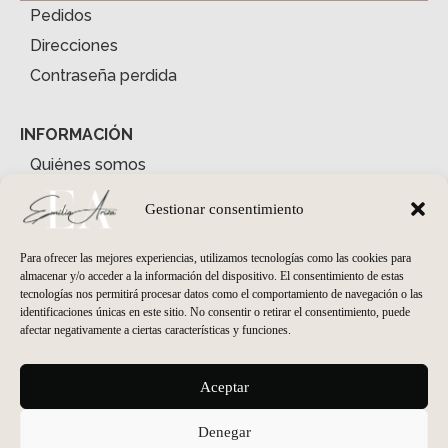
Pedidos
Direcciones
Contraseña perdida
INFORMACIÓN
Quiénes somos
Condiciones Generales
Gestionar consentimiento
Envíos y Devoluciones
Política de Privacidad
Para ofrecer las mejores experiencias, utilizamos tecnologías como las cookies para
almacenar y/o acceder a la información del dispositivo. El consentimiento de estas
Política de Cookies
tecnologías nos permitirá procesar datos como el comportamiento de navegación o las
identificaciones únicas en este sitio. No consentir o retirar el consentimiento, puede
afectar negativamente a ciertas características y funciones.
HORARIO PELUQUERÍA
Lunes
cerrado
Aceptar
Martes - Viernes
09:30 a 19:00
Sábados
09:30 a 14:00
Denegar