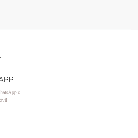
A
APP
whatsApp o
óvil