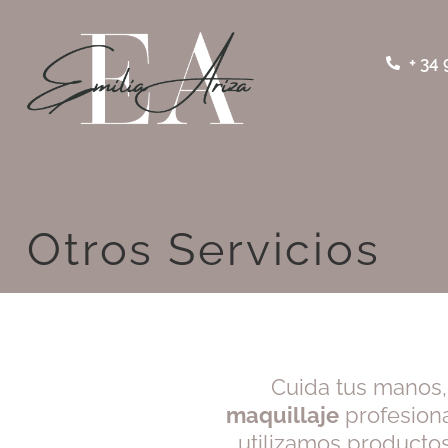
+ 34 
Otros Servicios
Cuida tus manos, 
maquillaje
profesiona
utilizamos producto