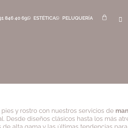
91 846 40 69
ESTÉTICA
PELUQUERÍA
pies y rostro con nuestros servicios de
man
l. Desde diseños clásicos hasta los más atre
s de alta gama y las últimas tendencias par