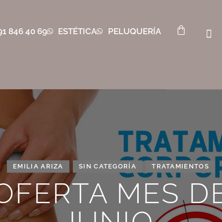
91 846 40 69
ESTÉTICA
PELUQUERÍA
EMILIA ARIZA
SIN CATEGORÍA
TRATAMIENTOS
OFERTA MES D
JUNIO.