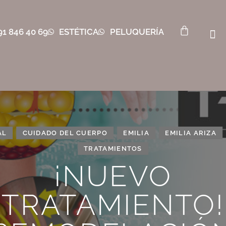
91 846 40 69
ESTÉTICA
PELUQUERÍA
AL
CUIDADO DEL CUERPO
EMILIA
EMILIA ARIZA
TRATAMIENTOS
¡NUEVO
TRATAMIENTO!