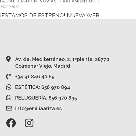
FACIAL
,
FASHION
,
NOVIAS
,
TRATAMIENTOS
29/06/2016
¡ESTAMOS DE ESTRENO! NUEVA WEB
Av. del Mediterráneo, 2, 1ªplanta, 28770
Colmenar Viejo, Madrid
+34 91 846 40 69
ESTÉTICA: 656 970 894
PELUQUERÍA: 656 970 895
info@emiliaariza.es