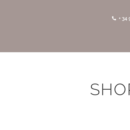
+ 34 
SHO