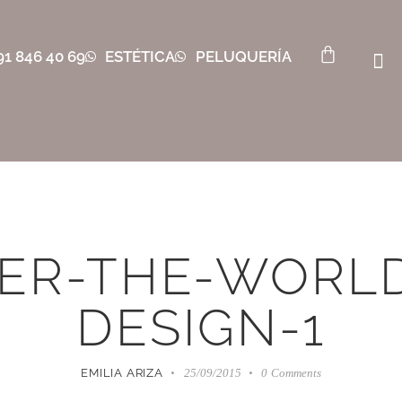
91 846 40 69
ESTÉTICA
PELUQUERÍA
ER-THE-WORL
DESIGN-1
EMILIA ARIZA
25/09/2015
0
Comments