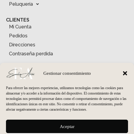
Peluquería
CLIENTES
Mi Cuenta
Pedidos
Direcciones
Contraseña perdida
INFORMACIÓN
Quiénes somos
Gestionar consentimiento
Condiciones Generales
Para ofrecer las mejores experiencias, utilizamos tecnologías como las cookies para
Envíos y Devoluciones
almacenar y/o acceder a la información del dispositivo. El consentimiento de estas
tecnologías nos permitirá procesar datos como el comportamiento de navegación o las
Política de Privacidad
identificaciones únicas en este sitio. No consentir o retirar el consentimiento, puede
Política de Cookies
afectar negativamente a ciertas características y funciones.
HORARIO PELUQUERÍA
Aceptar
Lunes
cerrado