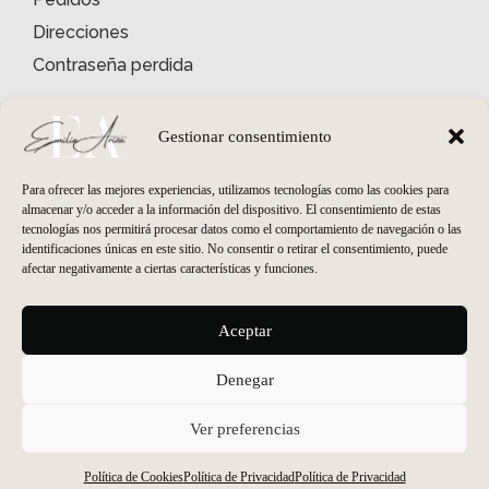
Direcciones
Contraseña perdida
INFORMACIÓN
Quiénes somos
Gestionar consentimiento
Condiciones Generales
Para ofrecer las mejores experiencias, utilizamos tecnologías como las cookies para
Envíos y Devoluciones
almacenar y/o acceder a la información del dispositivo. El consentimiento de estas
tecnologías nos permitirá procesar datos como el comportamiento de navegación o las
Política de Privacidad
identificaciones únicas en este sitio. No consentir o retirar el consentimiento, puede
Política de Cookies
afectar negativamente a ciertas características y funciones.
HORARIO PELUQUERÍA
Aceptar
Lunes
cerrado
Martes - Viernes
09:30 a 19:00
Denegar
Sábados
09:30 a 14:00
HORARIO ESTÉTICA
Ver preferencias
Martes - Viernes
10:00 a 20:00
Sábados
cerrado
Política de Cookies
Política de Privacidad
Política de Privacidad