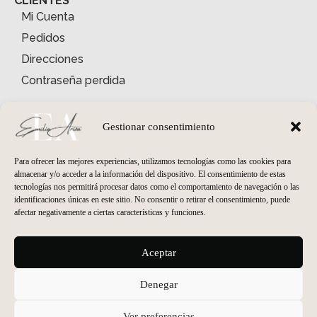
CLIENTES
Mi Cuenta
Pedidos
Direcciones
Contraseña perdida
INFORMACIÓN
Quiénes somos
Gestionar consentimiento
Condiciones Generales
Para ofrecer las mejores experiencias, utilizamos tecnologías como las cookies para
Envíos y Devoluciones
almacenar y/o acceder a la información del dispositivo. El consentimiento de estas
tecnologías nos permitirá procesar datos como el comportamiento de navegación o las
Política de Privacidad
identificaciones únicas en este sitio. No consentir o retirar el consentimiento, puede
Política de Cookies
afectar negativamente a ciertas características y funciones.
HORARIO PELUQUERÍA
Aceptar
Lunes
cerrado
Martes - Viernes
09:30 a 19:00
Denegar
Sábados
09:30 a 14:00
HORARIO ESTÉTICA
Ver preferencias