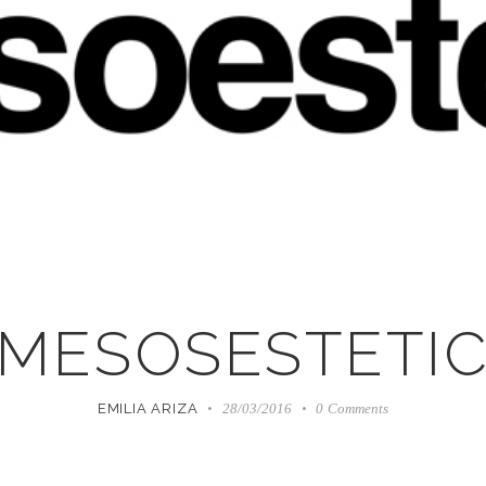
MESOSESTETI
EMILIA ARIZA
28/03/2016
0
Comments