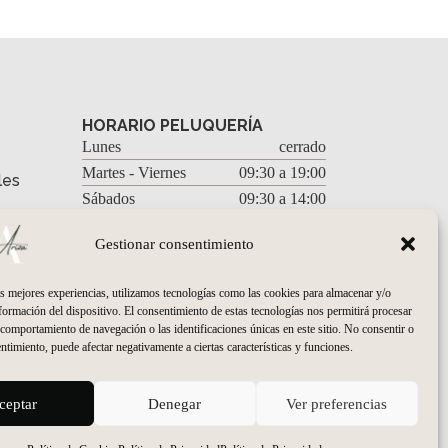
HORARIO PELUQUERÍA
Lunes
cerrado
Martes - Viernes
09:30 a 19:00
les
Sábados
09:30 a 14:00
es
HORARIO ESTÉTICA
ad
Gestionar consentimiento
Martes - Viernes
10:00 a 20:00
Sábados
cerrado
as mejores experiencias, utilizamos tecnologías como las cookies para almacenar y/o
nformación del dispositivo. El consentimiento de estas tecnologías nos permitirá procesar
comportamiento de navegación o las identificaciones únicas en este sitio. No consentir o
entimiento, puede afectar negativamente a ciertas características y funciones.
ceptar
Denegar
Ver preferencias