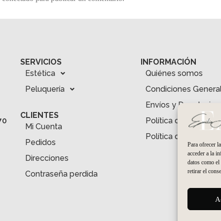
SERVICIOS
INFORMACIÓN
Estética
Quiénes somos
Peluquería
Condiciones Genera
Envíos y Devolucion
CLIENTES
Política de Privacid
70
Mi Cuenta
Política de Cookies
Pedidos
Para ofrecer l
acceder a la i
Direcciones
datos como el 
retirar el cons
Contraseña perdida
A