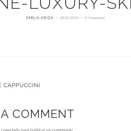
NE-LUXURY-SK
EMILIA ARIZA
28/03/2016
0
Comments
E CAPPUCCINI
 A COMMENT
r
conectado
para publicar un comentario.