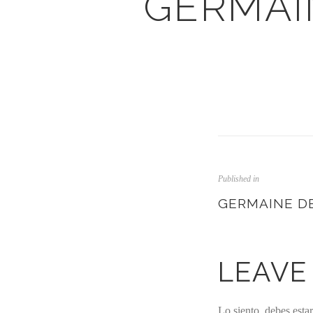
GERMAI
Published in
GERMAINE D
LEAVE
Lo siento, debes esta