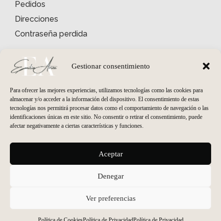
Pedidos
Direcciones
Contraseña perdida
INFORMACIÓN
Quiénes somos
Gestionar consentimiento
Condiciones Generales
Para ofrecer las mejores experiencias, utilizamos tecnologías como las cookies para
Envíos y Devoluciones
almacenar y/o acceder a la información del dispositivo. El consentimiento de estas
tecnologías nos permitirá procesar datos como el comportamiento de navegación o las
Política de Privacidad
identificaciones únicas en este sitio. No consentir o retirar el consentimiento, puede
Política de Cookies
afectar negativamente a ciertas características y funciones.
HORARIO PELUQUERÍA
Aceptar
Lunes
cerrado
Martes - Viernes
09:30 a 19:00
Denegar
Sábados
09:30 a 14:00
HORARIO ESTÉTICA
Ver preferencias
Martes - Viernes
10:00 a 20:00
Sábados
cerrado
Política de Cookies
Política de Privacidad
Política de Privacidad